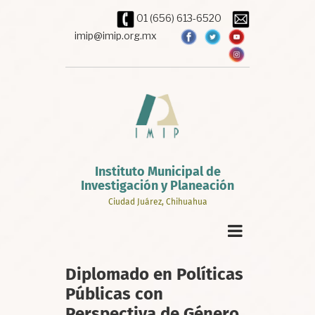
Pasar
01 (656) 613-6520
al
contenido
imip@imip.org.mx
principal
Instituto Municipal de
Investigación y Planeación
Ciudad Juárez, Chihuahua
Diplomado en Políticas
Públicas con
Perspectiva de Género