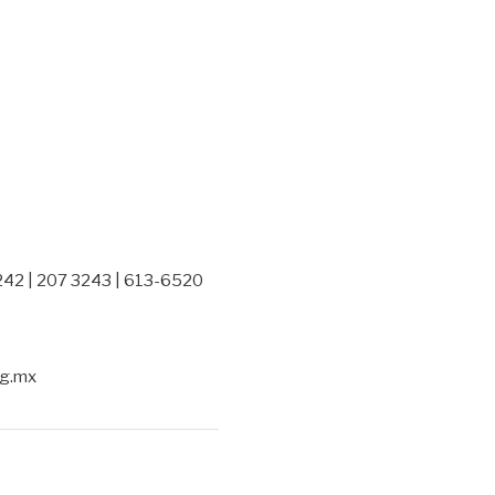
242 | 207 3243 | 613-6520
rg.mx