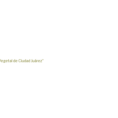
Vegetal de Ciudad Juárez”
Presentación 
UACJ
Lunes, Marzo 1