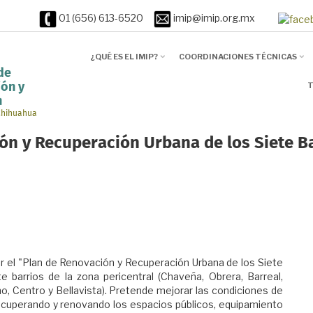
01 (656) 613-6520
imip@imip.org.mx
¿QUÉ ES EL IMIP?
COORDINACIONES TÉCNICAS
de
T
ión y
n
 Chihuahua
ón y Recuperación Urbana de los Siete B
r el "Plan de Renovación y Recuperación Urbana de los Siete
e barrios de la zona pericentral (Chaveña, Obrera, Barreal,
 Centro y Bellavista). Pretende mejorar las condiciones de
recuperando y renovando los espacios públicos, equipamiento