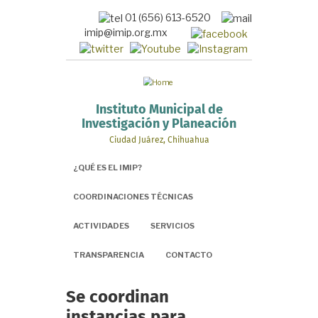
Pasar
01 (656) 613-6520
al
imip@imip.org.mx
contenido
principal
Instituto Municipal de
Investigación y Planeación
Ciudad Juárez, Chihuahua
¿QUÉ ES EL IMIP?
COORDINACIONES TÉCNICAS
ACTIVIDADES
SERVICIOS
TRANSPARENCIA
CONTACTO
Se coordinan
instancias para