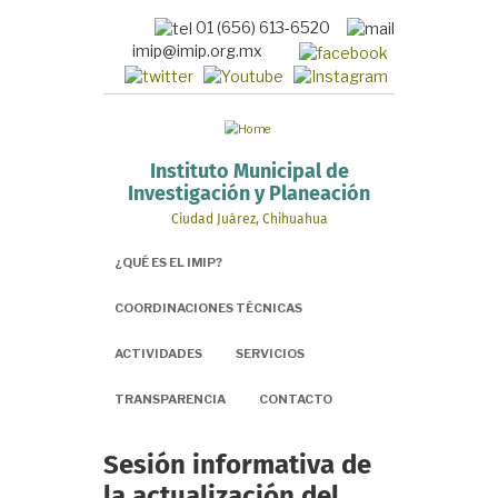
Pasar
01 (656) 613-6520
al
imip@imip.org.mx
contenido
principal
Instituto Municipal de
Investigación y Planeación
Ciudad Juárez, Chihuahua
¿QUÉ ES EL IMIP?
COORDINACIONES TÉCNICAS
ACTIVIDADES
SERVICIOS
TRANSPARENCIA
CONTACTO
Sesión informativa de
la actualización del