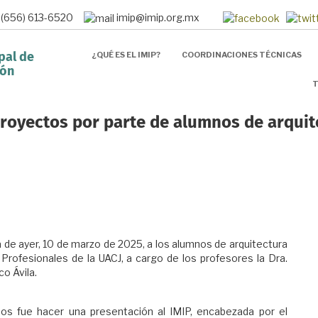
 (656) 613-6520
imip@imip.org.mx
¿QUÉ ES EL IMIP?
COORDINACIONES TÉCNICAS
pal de
ión
T
royectos por parte de alumnos de arquit
ía de ayer, 10 de marzo de 2025, a los alumnos de arquitectura
 Profesionales de la UACJ, a cargo de los profesores la Dra.
co Ávila.
nos fue hacer una presentación al IMIP, encabezada por el