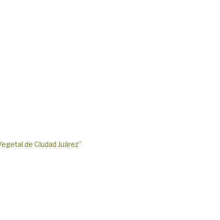
Vegetal de Ciudad Juárez”
Presentación 
UACJ
Lunes, Marzo 1