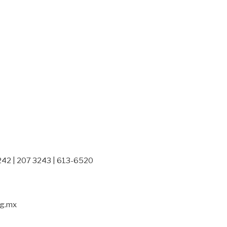
242 | 207 3243 | 613-6520
rg.mx