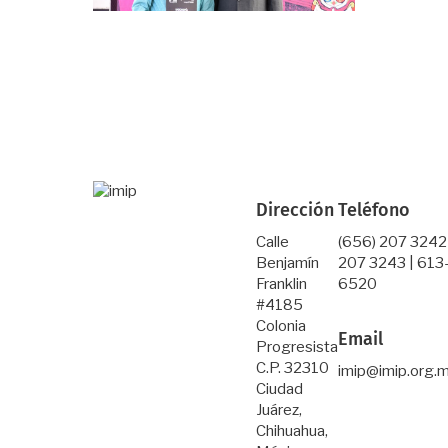
Dirección
Teléfono
Calle
(656) 207 3242
Benjamín
207 3243 | 613
Franklin
6520
#4185
Colonia
Email
Progresista
C.P. 32310
imip@imip.org.
Ciudad
Juárez,
Chihuahua,