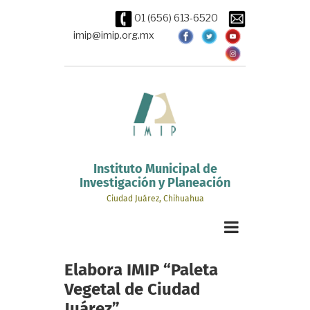
Pasar
01 (656) 613-6520
al
contenido
imip@imip.org.mx
principal
Instituto Municipal de
Investigación y Planeación
Ciudad Juárez, Chihuahua
Elabora IMIP “Paleta
Vegetal de Ciudad
Juárez”