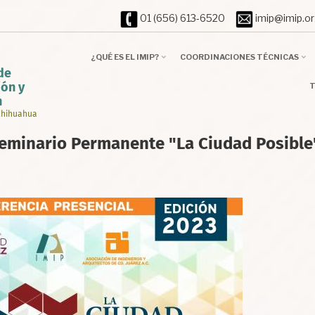
01 (656) 613-6520
imip@imip
¿QUÉ ES EL IMIP?
COORDINACIONES TÉCNICAS
de
T
ión y
n
 Chihuahua
eminario Permanente "La Ciudad Posible