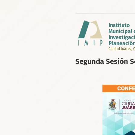
Pasar
al
contenido
principal
Instituto
Municipal 
Investigac
Planeació
Ciudad Juárez,
Segunda Sesión S