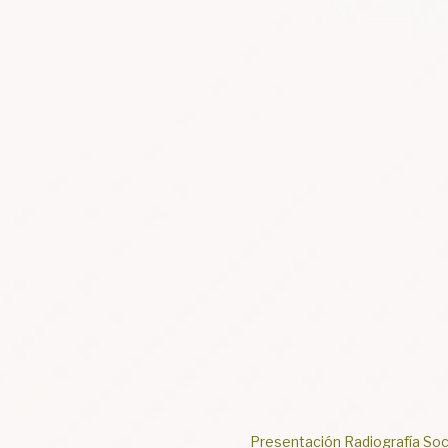
nómica
Elabora IMIP “Paleta Vegetal