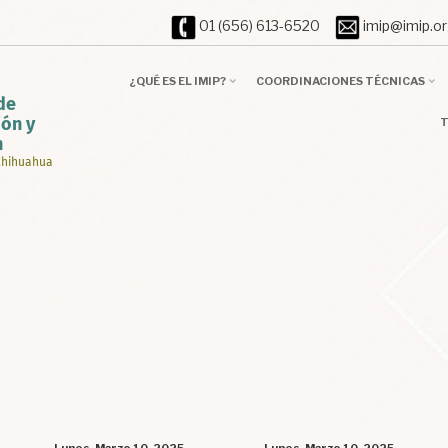
01 (656) 613-6520
imip@imip
¿QUÉ ES EL IMIP?
COORDINACIONES TÉCNICAS
de
T
ión y
n
 Chihuahua