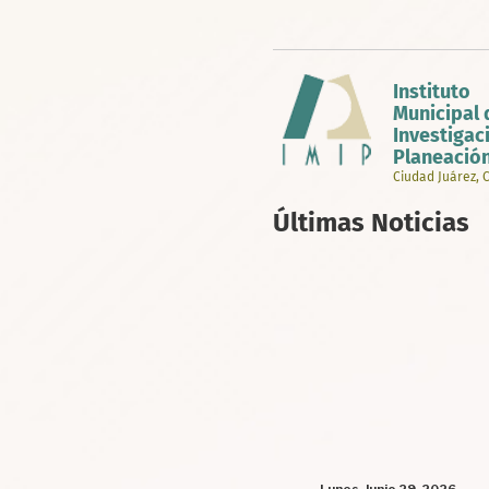
Pasar
al
contenido
principal
Instituto
Municipal 
Investigac
Planeació
Ciudad Juárez,
Últimas Noticias