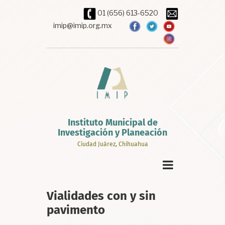
Pasar
01 (656) 613-6520
al
contenido
imip@imip.org.mx
principal
Instituto Municipal de
Investigación y Planeación
Ciudad Juárez, Chihuahua
Vialidades con y sin
pavimento