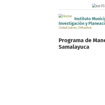
Pasar
01
al
contenido
principal
Instituto Munici
Investigación y Planeac
Ciudad Juárez, Chihuahua
Programa de Mane
Samalayuca