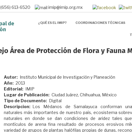
 (656) 613-6520
imip@imip.org.mx
¿QUÉ ES EL IMIP?
COORDINACIONES TÉCNICAS
pal de
ión
T
jo Área de Protección de Flora y Fauna 
Autor
Instituto Municipal de Investigación y Planeación
Año
2013
Editorial
IMIP
Lugar de Publicación
Ciudad Juárez, Chihuahua, México
Tipo de Documento
Digital
Descripcion
Los Médanos de Samalayuca conforman una 
naturales más importantes de nuestro país, ecosistema sobre
naturales en donde se dan condiciones de aridez tales qu
montículos de arena fina resultado de procesos erosivos mil
variedad de grupos de plantas halófilas propias de dunas, recon