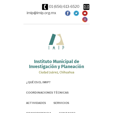
Pasar
01 (656) 613-6520
al
contenido
imip@imip.org.mx
principal
Instituto Municipal de
Investigación y Planeación
Ciudad Juárez, Chihuahua
¿QUÉ ES EL IMIP?
COORDINACIONES TÉCNICAS
ACTIVIDADES
SERVICIOS