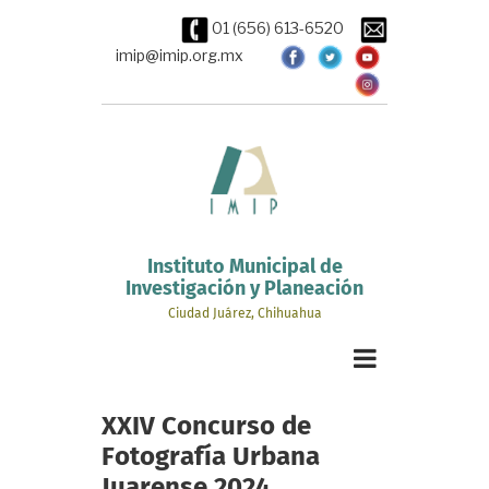
Pasar
01 (656) 613-6520
al
contenido
imip@imip.org.mx
principal
Instituto Municipal de
Investigación y Planeación
Ciudad Juárez, Chihuahua
XXIV Concurso de
Fotografía Urbana
Juarense 2024