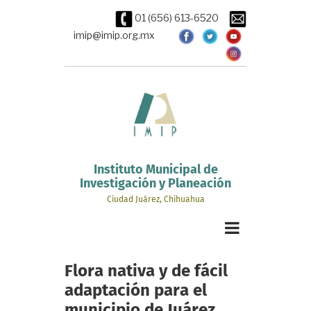
Pasar
01 (656) 613-6520
al
contenido
imip@imip.org.mx
principal
Instituto Municipal de
Investigación y Planeación
Ciudad Juárez, Chihuahua
Flora nativa y de fácil
adaptación para el
municipio de Juárez