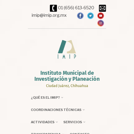
Pasar
01 (656) 613-6520
al
contenido
imip@imip.org.mx
principal
Instituto Municipal de
Investigación y Planeación
Ciudad Juárez, Chihuahua
¿QUÉ ES EL IMIP?
COORDINACIONES TÉCNICAS
ACTIVIDADES
SERVICIOS