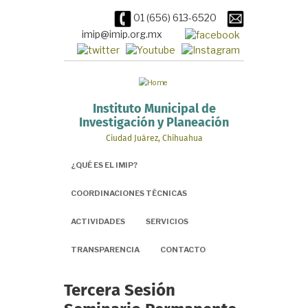
Pasar
01 (656) 613-6520
al
contenido
imip@imip.org.mx
principal
Instituto Municipal de
Investigación y Planeación
Ciudad Juárez, Chihuahua
¿QUÉ ES EL IMIP?
COORDINACIONES TÉCNICAS
ACTIVIDADES
SERVICIOS
TRANSPARENCIA
CONTACTO
Tercera Sesión