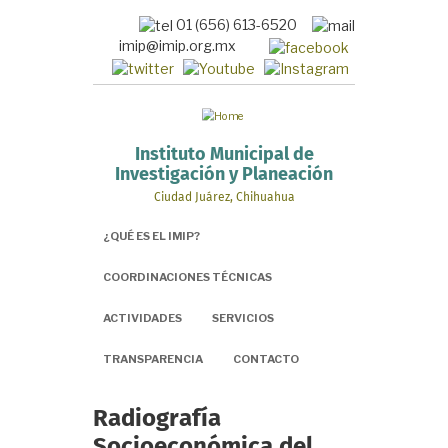
Pasar
01 (656) 613-6520
al
imip@imip.org.mx
contenido
principal
Instituto Municipal de
Investigación y Planeación
Ciudad Juárez, Chihuahua
¿QUÉ ES EL IMIP?
COORDINACIONES TÉCNICAS
ACTIVIDADES
SERVICIOS
TRANSPARENCIA
CONTACTO
Radiografía
Socioeconómica del