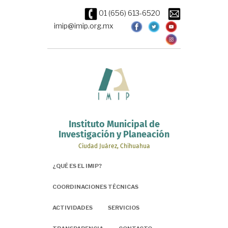
Pasar
01 (656) 613-6520
al
contenido
imip@imip.org.mx
principal
Instituto Municipal de
Investigación y Planeación
Ciudad Juárez, Chihuahua
¿QUÉ ES EL IMIP?
COORDINACIONES TÉCNICAS
ACTIVIDADES
SERVICIOS