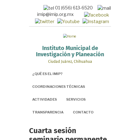
Pasar
01 (656) 613-6520
al
imip@imip.org.mx
contenido
principal
Instituto Municipal de
Investigación y Planeación
Ciudad Juárez, Chihuahua
¿QUÉ ES EL IMIP?
COORDINACIONES TÉCNICAS
ACTIVIDADES
SERVICIOS
TRANSPARENCIA
CONTACTO
Cuarta sesión
seminario permanente