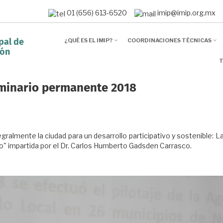
01 (656) 613-6520
imip@imip.org.
¿QUÉ ES EL IMIP?
COORDINACIONES TÉCNICAS
pal de
ión
T
eminario permanente 2018
egralmente la ciudad para un desarrollo participativo y sostenible: 
o" impartida por el Dr. Carlos Humberto Gadsden Carrasco.