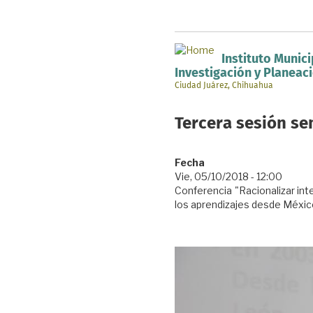
Pasar
al
contenido
principal
Instituto Munici
Investigación y Planeac
Ciudad Juárez, Chihuahua
Tercera sesión s
Fecha
Vie, 05/10/2018 - 12:00
Conferencia "Racionalizar int
los aprendizajes desde Méxic