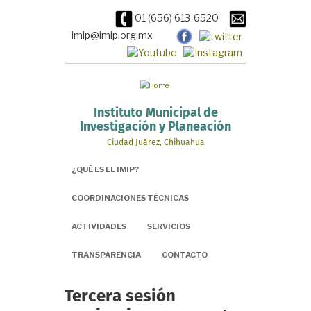
Pasar
01 (656) 613-6520
al
contenido
imip@imip.org.mx
principal
Instituto Municipal de
Investigación y Planeación
Ciudad Juárez, Chihuahua
¿QUÉ ES EL IMIP?
COORDINACIONES TÉCNICAS
ACTIVIDADES
SERVICIOS
TRANSPARENCIA
CONTACTO
Tercera sesión