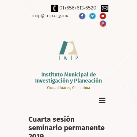
Pasar
01 (656) 613-6520
al
contenido
imip@imip.org.mx
principal
Instituto Municipal de
Investigación y Planeación
Ciudad Juárez, Chihuahua
Cuarta sesión
seminario permanente
2019