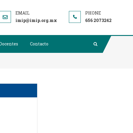
imip@imip.org.mx
656 2073242
Docentes
Contacto