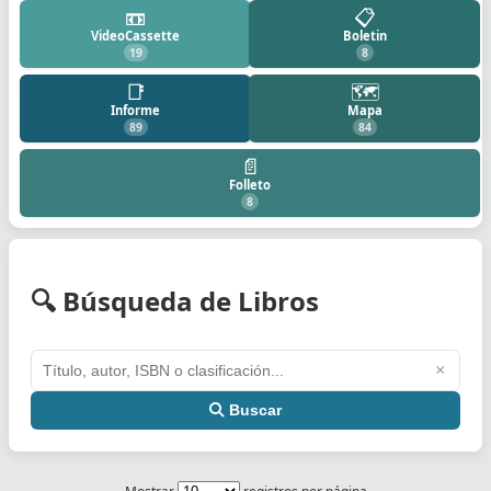
📼
📋
VideoCassette
Boletin
19
8
📑
🗺️
Informe
Mapa
89
84
📄
Folleto
8
🔍 Búsqueda de Libros
×
Buscar