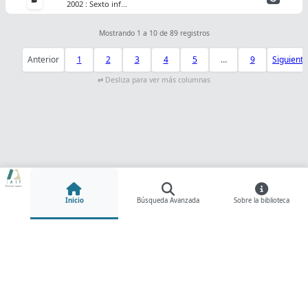
2002 : Sexto inf...
Mostrando 1 a 10 de 89 registros
Anterior
1
2
3
4
5
…
9
Siguiente
Inicio
Búsqueda Avanzada
Sobre la biblioteca
Instituto Municipal de Investigación y Planeación
C. Benjamín Franklin No. 4185 Colonia Progresista C.P.
32310 Ciudad Juárez, Chih.
Tel. (656) 6136520 | © Derechos reservados 2026