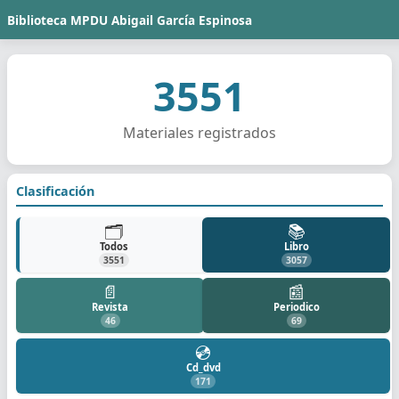
Biblioteca MPDU Abigail García Espinosa
3551
Materiales registrados
Clasificación
🗂️
📚
Todos
Libro
3551
3057
📄
📰
Revista
Periodico
46
69
💿
Cd_dvd
171